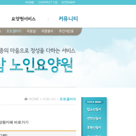
HOME
CONTACT US
SITEMAP
커뮤니티
요양원서비스
A
포토갤러리
자료실
자원봉사
주간식단표
HOME > 커뮤니티 >
포토갤러리
양원카페 바로가기
그램]