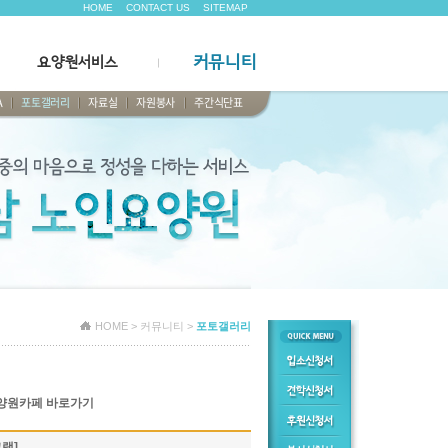
HOME
CONTACT US
SITEMAP
커뮤니티
요양원서비스
A
포토갤러리
자료실
자원봉사
주간식단표
HOME > 커뮤니티 >
포토갤러리
양원카페 바로가기
램]